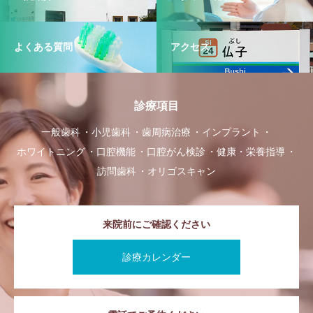
よくある質問
アクセス
診療項目
一般歯科
小児歯科
歯周病治療
インプラント
ホワイトニング
口腔機能
口腔がん検診
健康・栄養指導
訪問歯科
オリゴスキャン
来院前にご確認ください
診療カレンダー