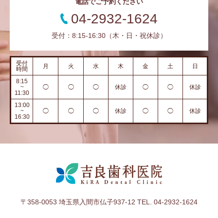
電話でご予約ください
04-2932-1624
受付：8:15-16:30（木・日・祝休診）
受付
月
火
水
木
金
土
日
時間
8:15
~
◯
◯
◯
休診
◯
◯
休診
11:30
13:00
~
◯
◯
◯
休診
◯
◯
休診
16:30
〒358-0053 埼玉県入間市仏子937-12 TEL. 04-2932-1624