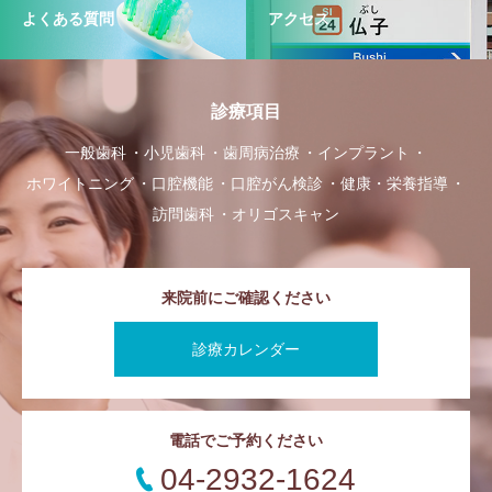
よくある質問
アクセス
診療項目
一般歯科
小児歯科
歯周病治療
インプラント
ホワイトニング
口腔機能
口腔がん検診
健康・栄養指導
訪問歯科
オリゴスキャン
来院前にご確認ください
診療カレンダー
電話でご予約ください
04-2932-1624