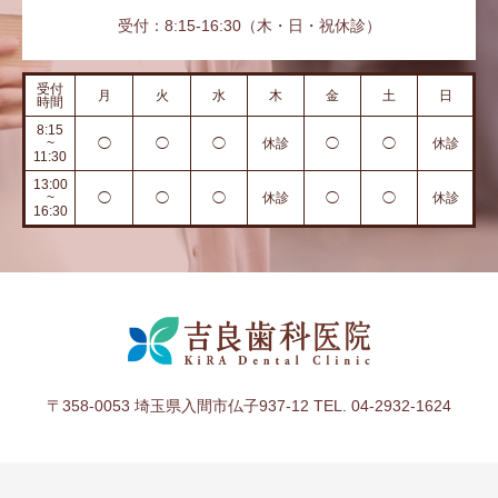
受付：8:15-16:30（木・日・祝休診）
受付
月
火
水
木
金
土
日
時間
8:15
~
◯
◯
◯
休診
◯
◯
休診
11:30
13:00
~
◯
◯
◯
休診
◯
◯
休診
16:30
〒358-0053 埼玉県入間市仏子937-12 TEL. 04-2932-1624