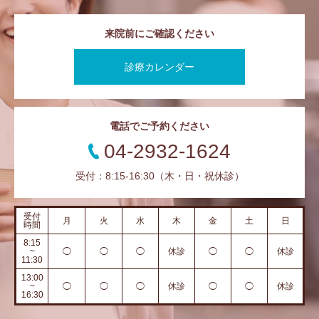
来院前にご確認ください
診療カレンダー
電話でご予約ください
04-2932-1624
受付：8:15-16:30（木・日・祝休診）
受付
月
火
水
木
金
土
日
時間
8:15
~
◯
◯
◯
休診
◯
◯
休診
11:30
13:00
~
◯
◯
◯
休診
◯
◯
休診
16:30