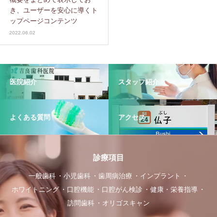
き、ユーザーを安心に導くト
ップページコンテンツ
2022.06.02
医院紹介
スタッフ紹介
よくある質問
アクセス
診療項目
一般歯科
小児歯科
歯周病治療
インプラント
ホワイトニング
口腔機能
口腔がん検診
健康・栄養指導
訪問歯科
オリゴスキャン