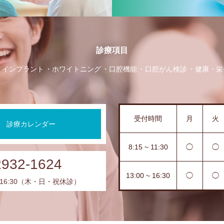
診療項目
インプラント
ホワイトニング
口腔機能
口腔がん検診
健康・栄
受付時間
月
火
診療カレンダー
8:15 ~ 11:30
◯
◯
2932-1624
13:00 ~ 16:30
◯
◯
-16:30（木・日・祝休診）