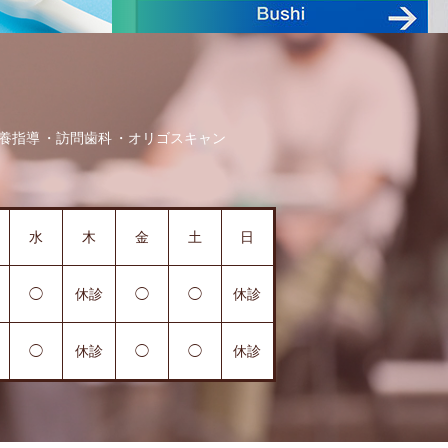
養指導
訪問歯科
オリゴスキャン
水
木
金
土
日
◯
休診
◯
◯
休診
◯
休診
◯
◯
休診