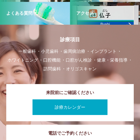
よくある質問
アクセス
診療項目
一般歯科
小児歯科
歯周病治療
インプラント
ホワイトニング
口腔機能
口腔がん検診
健康・栄養指導
訪問歯科
オリゴスキャン
来院前にご確認ください
診療カレンダー
電話でご予約ください