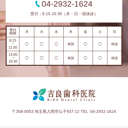
04-2932-1624
受付：8:15-16:30（木・日・祝休診）
受付
月
火
水
木
金
土
日
時間
8:15
~
◯
◯
◯
休診
◯
◯
休診
11:30
13:00
~
◯
◯
◯
休診
◯
◯
休診
16:30
〒358-0053 埼玉県入間市仏子937-12 TEL. 04-2932-1624