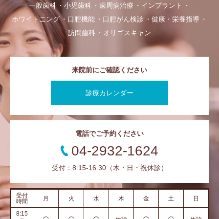
一般歯科
小児歯科
歯周病治療
インプラント
ホワイトニング
口腔機能
口腔がん検診
健康・栄養指導
訪問歯科
オリゴスキャン
来院前にご確認ください
診療カレンダー
電話でご予約ください
04-2932-1624
受付：8:15-16:30（木・日・祝休診）
受付
月
火
水
木
金
土
日
時間
8:15