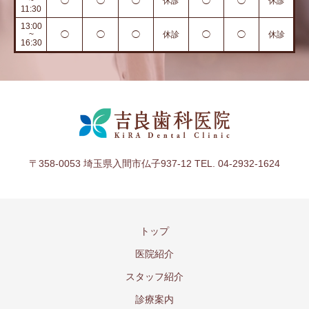
~
◯
◯
◯
休診
◯
◯
休診
11:30
13:00
~
◯
◯
◯
休診
◯
◯
休診
16:30
〒358-0053 埼玉県入間市仏子937-12 TEL. 04-2932-1624
トップ
医院紹介
スタッフ紹介
診療案内